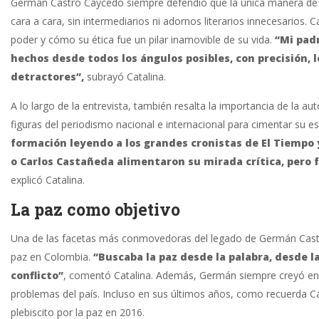
Germán Castro Caycedo siempre defendió que la única manera de h
cara a cara, sin intermediarios ni adornos literarios innecesarios.
poder y cómo su ética fue un pilar inamovible de su vida.
“Mi pad
hechos desde todos los ángulos posibles, con precisión, 
detractores”,
subrayó Catalina.
A lo largo de la entrevista, también resalta la importancia de la 
figuras del periodismo nacional e internacional para cimentar su es
formación leyendo a los grandes cronistas de El Tiempo 
o Carlos Castañeda alimentaron su mirada crítica, pero
explicó Catalina.
La paz como objetivo
Una de las facetas más conmovedoras del legado de Germán Castro
paz en Colombia.
“Buscaba la paz desde la palabra, desde l
conflicto”
, comentó Catalina. Además, Germán siempre creyó en e
problemas del país. Incluso en sus últimos años, como recuerda Cat
plebiscito por la paz en 2016.