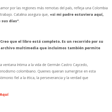
 amor por las regiones más remotas del país, refleja una Colombia
trabajo. Catalina asegura que,
«si mi padre estuviera aquí,
 sus días”
.
“Creo que el libro está completo. Es un recorrido por su
El archivo multimedia que incluimos también permite
 una ventana íntima a la vida de Germán Castro Caycedo,
 periodismo colombiano. Quienes quieran sumergirse en esta
timonio fiel a la ética, la perseverancia y la verdad que
Aquí