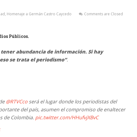
dad
,
Homenaje a Germán Castro Caycedo
Comments are Closed
ios Públicos.
e tener abundancia de información. Si hay
eso se trata el periodismo”
.
 de
@RTVCco
será el lugar donde los periodistas del
portante del país, asumen el compromiso de enaltecer
es de Colombia.
pic.twitter.com/HHufvjXBvC