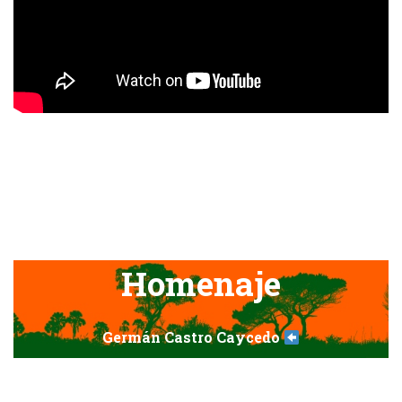
Homenaje
Germán Castro Caycedo