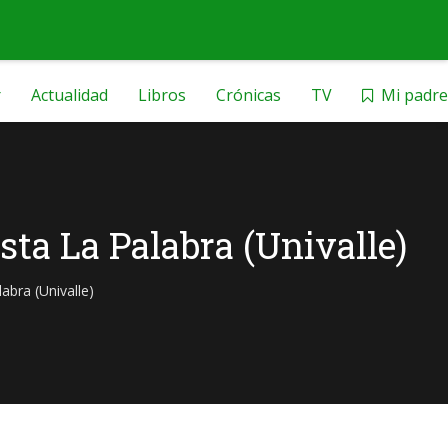
r
Actualidad
Libros
Crónicas
TV
Mi padre
sta La Palabra (Univalle)
abra (Univalle)