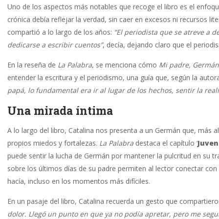
Uno de los aspectos más notables que recoge el libro es el enfoque
crónica debía reflejar la verdad, sin caer en excesos ni recursos lit
compartió a lo largo de los años:
“El periodista que se atreve a d
dedicarse a escribir cuentos”
, decía, dejando claro que el periodis
En la reseña de
La Palabra
, se menciona cómo
Mi padre, Germán
entender la escritura y el periodismo, una guía que, según la auto
papá, lo fundamental era ir al lugar de los hechos, sentir la rea
Una mirada íntima
A lo largo del libro, Catalina nos presenta a un Germán que, más a
propios miedos y fortalezas.
La Palabra
destaca el capítulo ‘
Juven
puede sentir la lucha de Germán por mantener la pulcritud en su tr
sobre los últimos días de su padre permiten al lector conectar c
hacía, incluso en los momentos más difíciles.
En un pasaje del libro, Catalina recuerda un gesto que compartier
dolor. Llegó un punto en que ya no podía apretar, pero me segu