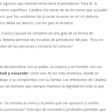
 riguroso que Germán tenía hacia el periodismo. Para él, la
erarios superfluos. Catalina cita varias de las lecciones que su padre
ecir que ‘los arreboles de la tarde mueren en el río’ debería
mo debía ser directo, con los pies en la tierra.
 Castro Caycedo
se convierte en una guía de su forma de
ra, debería permear las escuelas de periodismo del país:
“Para mi
lidad de las personas y contarla tal como es”
.
llá del periodista, era un padre, un esposo y un hombre con sus
tud y vocación’
como uno de los más emotivos, donde se
abajo y su compromiso con su familia. Las reflexiones de Catalina
on un ser humano que siempre mantuvo la dignidad en todo lo que
on:
“Le tomaba la mano y le pedía que me apretara si sentía
ía sosteniendo”
. Este tipo de momentos profundos permiten que