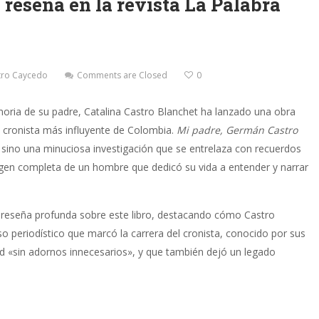
reseña en la revista La Palabra
tro Caycedo
Comments are Closed
0
ria de su padre, Catalina Castro Blanchet ha lanzado una obra
l cronista más influyente de Colombia.
Mi padre, Germán Castro
, sino una minuciosa investigación que se entrelaza con recuerdos
en completa de un hombre que dedicó su vida a entender y narrar
na reseña profunda sobre este libro, destacando cómo Castro
o periodístico que marcó la carrera del cronista, conocido por sus
dad «sin adornos innecesarios», y que también dejó un legado