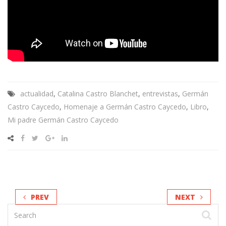
actualidad
,
Catalina Castro Blanchet
,
entrevistas
,
Germán
Castro Caycedo
,
Homenaje a Germán Castro Caycedo
,
Libro
,
Mi padre Germán Castro Caycedo
PREV
NEXT