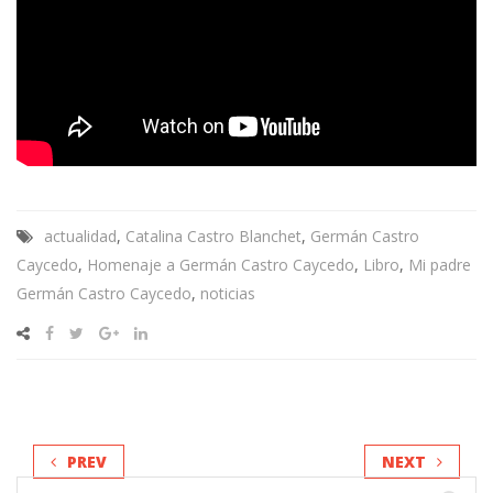
actualidad
,
Catalina Castro Blanchet
,
Germán Castro
Caycedo
,
Homenaje a Germán Castro Caycedo
,
Libro
,
Mi padre
Germán Castro Caycedo
,
noticias
PREV
NEXT