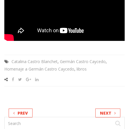
Catalina Castro Blanchet
,
Germán Castro Caycedo
,
Homenaje a Germán Castro Caycedo
,
libros
PREV
NEXT