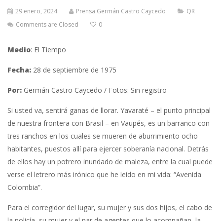
29 enero, 2024
Prensa Germán Castro Caycedo
QR
Comments are Closed
0
Medio
: El Tiempo
Fecha:
28 de septiembre de 1975
Por:
Germán Castro Caycedo / Fotos: Sin registro
Si usted va, sentirá ganas de llorar. Yavaraté – el punto principal
de nuestra frontera con Brasil – en Vaupés, es un barranco con
tres ranchos en los cuales se mueren de aburrimiento ocho
habitantes, puestos allí para ejercer soberanía nacional. Detrás
de ellos hay un potrero inundado de maleza, entre la cual puede
verse el letrero más irónico que he leído en mi vida: “Avenida
Colombia”.
Para el corregidor del lugar, su mujer y sus dos hijos, el cabo de
la policía, su mujer y el par de agentes que lo acompañan, la