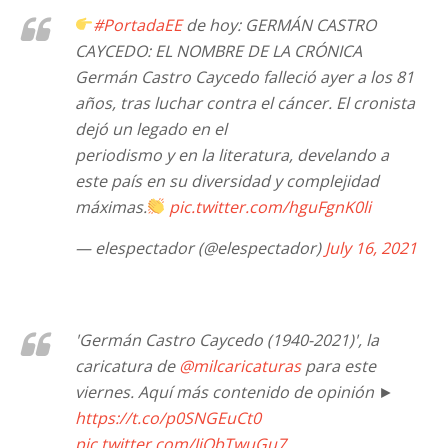
#PortadaEE
de hoy: GERMÁN CASTRO
CAYCEDO: EL NOMBRE DE LA CRÓNICA
Germán Castro Caycedo falleció ayer a los 81
años, tras luchar contra el cáncer. El cronista
dejó un legado en el
periodismo y en la literatura, develando a
este país en su diversidad y complejidad
máximas.
pic.twitter.com/hguFgnK0li
— elespectador (@elespectador)
July 16, 2021
'Germán Castro Caycedo (1940-2021)', la
caricatura de
@milcaricaturas
para este
viernes. Aquí más contenido de opinión ►
https://t.co/p0SNGEuCt0
pic.twitter.com/JiQbTwuGu7