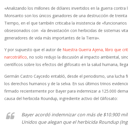
«Analizando los millones de dólares invertidos en la guerra contra 
Monsanto son los únicos ganadores de una destrucción de treinta a
Tiempo, en el que también criticaba la insistencia de «funcionario
obsesionados con «la devastación con herbicidas de sistemas vit
generadores de vida más importantes de la Tierra».
Y por supuesto que el autor de
Nuestra Guerra Ajena, libro que cri
narcotráfico
, no solo redujo la discusión al impacto ambiental, s
científicos sobre los efectos del glifosato en la salud humana, ll
Germán Castro Caycedo entabló, desde el periodismo, una lucha fr
los derechos humanos y de la selva. En sus últimos trinos evidenc
firmado recientemente por Bayer para indemnizar a 125.000 deman
causa del herbicida Roundup, ingrediente activo del Glifosato:
Bayer acordó indemnizar con más de $10.900 mi
Unidos que alegan que el herbicida Roundup (Ingr