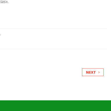
ias».
a
NEXT