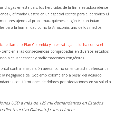
las drogas en este país, los herbicidas de la firma estadounidense
ños», afirmaba Castro en un especial escrito para el periódico El
s menores ajenos al problema», quienes, según él, continúan
ales para la humanidad como la Amazonia, uno de los medios
tica el llamado Plan Colombia y la estrategia de lucha contra el
ino también a las consecuencias comprobadas en diversos estudios
egando a causar cáncer y malformaciones congénitas.
ontal contra la aspersión aérea, como un entusiasta defensor de
ió la negligencia del Gobierno colombiano a pesar del acuerdo
dantes con 10 millones de dólares por afectaciones en su salud a
llones USD a más de 125 mil demandantes en Estados
ediente activo Glifosato) causa cáncer.