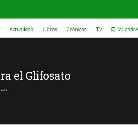
r
Actualidad
Libros
Crónicas
TV
Mi padre
a el Glifosato
sato