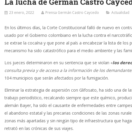
La lucha de Germán Castro Caycedo
23 enero, 2022
Prensa Germán Castro Caycedo
Actualidad
En los últimos días, la Corte Constitucional falló de nuevo en cont
usado por el Gobierno colombiano en la lucha contra el narcotráfic
se extrae la cocaína y que pone al país a encabezar la lista de los 
mecanismo ha sido catastrófico para el medio ambiente y las famil
Los jueces determinaron en su sentencia que se violan «
los dere
consulta previa y de acceso a la información de los demandante
104 municipios que serán afectados por la fumigación.
Eliminar la estrategia de aspersión con Glifosato, ha sido una d
trabajo periodístico, recalcando siempre que este químico, produc
alemán Bayer, ha sido el causante de enfermedades entre campesi
el abandono estatal y las precarias condiciones de las zonas rurale
zonas más apartadas y sin ningún tipo de infraestructura que haga 
retrató en las crónicas de sus viajes.