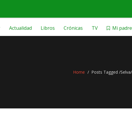
r
Actualidad
Libros
Crónicas
TV
Mi padre
Home
Posts Tagged
/
Selva/