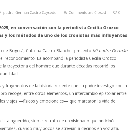
Mi padre, Germán Castro Caycedo
Comments are Closed
0
2025, en conversación con la periodista Cecilia Orozco
cias y los métodos de uno de los cronistas más influyentes
bro de Bogotá, Catalina Castro Blanchet presentó
Mi padre Germán
y el reconocimiento. La acompañó la periodista Cecilia Orozco
 la trayectoria del hombre que durante décadas recorrió los
ofundidad.
y fragmentos de la historia reciente que su padre investigó con la
ibro recoge, entre otros elementos, un intercambio epistolar entre
tiples viajes —físicos y emocionales— que marcaron la vida de
ista aguerrido, sino el retrato de un visionario que anticipó
ientales, cuando muy pocos se atrevían a decirlos en voz alta.