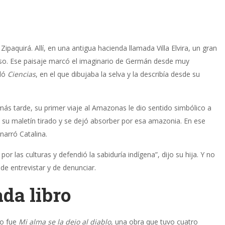
ipaquirá. Allí, en una antigua hacienda llamada Villa Elvira, un gran
so. Ese paisaje marcó el imaginario de Germán desde muy
uló
Ciencias
, en el que dibujaba la selva y la describía desde su
ás tarde, su primer viaje al Amazonas le dio sentido simbólico a
ó su maletín tirado y se dejó absorber por esa amazonia. En ese
narró Catalina.
or las culturas y defendió la sabiduría indígena”, dijo su hija. Y no
 de entrevistar y de denunciar.
ada libro
co fue
Mi alma se la dejo al diablo
, una obra que tuvo cuatro