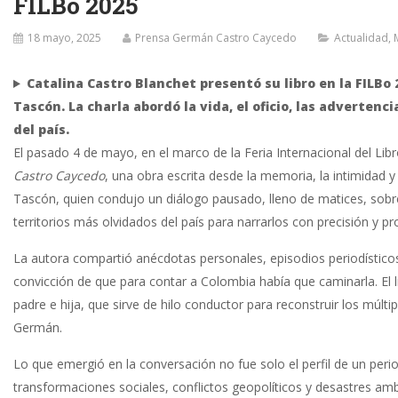
FILBo 2025
18 mayo, 2025
Prensa Germán Castro Caycedo
Actualidad
,
Catalina Castro Blanchet presentó su libro en la FILBo 
Tascón. La charla abordó la vida, el oficio, las adverten
del país.
El pasado 4 de mayo, en el marco de la Feria Internacional del Li
Castro Caycedo
, una obra escrita desde la memoria, la intimidad 
Tascón, quien condujo un diálogo pausado, lleno de matices, sobre
territorios más olvidados del país para narrarlos con precisión y pr
La autora compartió anécdotas personales, episodios periodísticos 
convicción de que para contar a Colombia había que caminarla. El l
padre e hija, que sirve de hilo conductor para reconstruir los múl
Germán.
Lo que emergió en la conversación no fue solo el perfil de un period
transformaciones sociales, conflictos geopolíticos y desastres amb