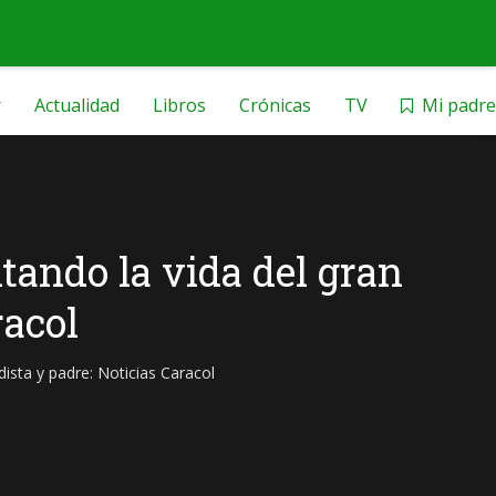
r
Actualidad
Libros
Crónicas
TV
Mi padre
tando la vida del gran
racol
ista y padre: Noticias Caracol