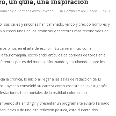
, un guía, una inspiración
Homenaje a Germán Castro Caycedo
Comments are Closed
0
por sus calles y rincones han caminado, vivido y crecido hombres y
pio creció unos de los cronistas y escritores más reconocidos de
os pinos en el arte de escribir. Su carrera inició con el
a tauromaquia, escribiendo artículos de corridas de toros en el
 diferentes partes del mundo informando y escribiendo sobre los
la crónica, lo inició al llegar a las salas de redacción de El
 Caycedo consolidó su carrera como cronista de investigación
ifestaciones testimoniales de la realidad colombiana.
er periodista en dirigir y presentar un programa televisivo llamado
enuncias y de una alta reflexión política, esto durante dos