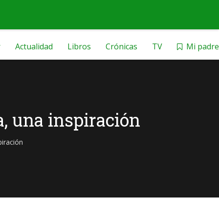
r
Actualidad
Libros
Crónicas
TV
Mi padre
, una inspiración
iración