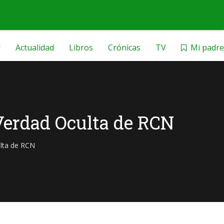
r
Actualidad
Libros
Crónicas
TV
Mi padre
 Verdad Oculta de RCN
ulta de RCN