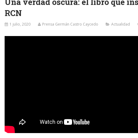
Una verdad oscura: el libro que in
RCN
1 julio, 2020
Prensa Germán Castro Caycedo
Actualidad