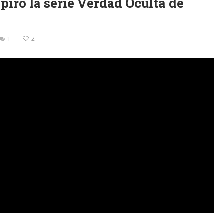
spiró la serie Verdad Oculta de
1
2