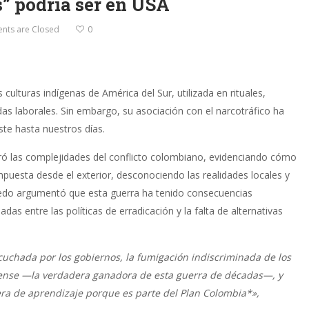
s” podría ser en USA
ts are Closed
0
 culturas indígenas de América del Sur, utilizada en rituales,
as laborales. Sin embargo, su asociación con el narcotráfico ha
te hasta nuestros días.​
ró las complejidades del conflicto colombiano, evidenciando cómo
mpuesta desde el exterior, desconociendo las realidades locales y
ycedo argumentó que esta guerra ha tenido consecuencias
s entre las políticas de erradicación y la falta de alternativas
cuchada por los gobiernos, la fumigación indiscriminada de los
dense —la verdadera ganadora de esta guerra de décadas—, y
a de aprendizaje porque es parte del Plan Colombia*»,