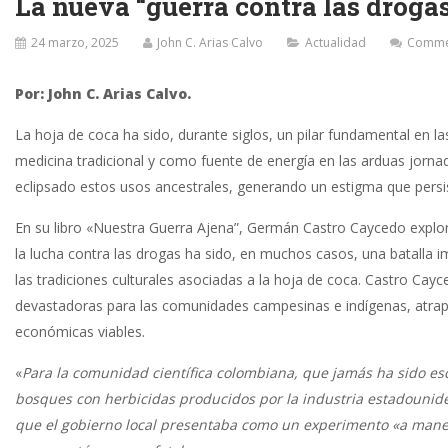
La nueva “guerra contra las droga
24 marzo, 2025
John C. Arias Calvo
Actualidad
Commen
Por: John C. Arias Calvo.
La hoja de coca ha sido, durante siglos, un pilar fundamental en las
medicina tradicional y como fuente de energía en las arduas jornad
eclipsado estos usos ancestrales, generando un estigma que persis
En su libro «Nuestra Guerra Ajena”, Germán Castro Caycedo explo
la lucha contra las drogas ha sido, en muchos casos, una batalla i
las tradiciones culturales asociadas a la hoja de coca. Castro Ca
devastadoras para las comunidades campesinas e indígenas, atrapada
económicas viables. ​
«
Para la comunidad científica colombiana, que jamás ha sido es
bosques con herbicidas producidos por la industria estadouni
que el gobierno local presentaba como un experimento «a maner