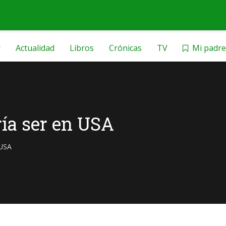
r
Actualidad
Libros
Crónicas
TV
Mi padre
ría ser en USA
 USA