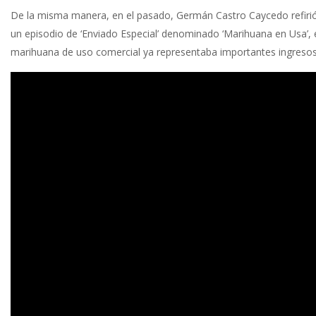
De la misma manera, en el pasado, Germán Castro Caycedo refirió
un episodio de ‘Enviado Especial’ denominado ‘Marihuana en Usa’, 
marihuana de uso comercial ya representaba importantes ingreso