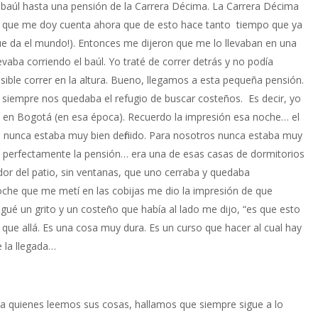
 baúl hasta una pensión de la Carrera Décima. La Carrera Décima
bes que me doy cuenta ahora que de esto hace tanto tiempo que ya
que da el mundo!). Entonces me dijeron que me lo llevaban en una
llevaba corriendo el baúl. Yo traté de correr detrás y no podía
sible correr en la altura. Bueno, llegamos a esta pequeña pensión.
siempre nos quedaba el refugio de buscar costeños. Es decir, yo
 en Bogotá (en esa época). Recuerdo la impresión esa noche… el
e nunca estaba muy bien definido. Para nosotros nunca estaba muy
o perfectamente la pensión… era una de esas casas de dormitorios
dor del patio, sin ventanas, que uno cerraba y quedaba
che que me metí en las cobijas me dio la impresión de que
ué un grito y un costeño que había al lado me dijo, “es que esto
que allá. Es una cosa muy dura. Es un curso que hacer al cual hay
e la llegada…
ra quienes leemos sus cosas, hallamos que siempre sigue a lo