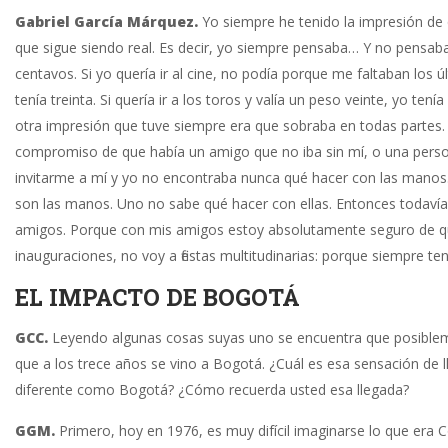
Gabriel García Márquez.
Yo siempre he tenido la impresión de 
que sigue siendo real. Es decir, yo siempre pensaba… Y no pensaba:
centavos. Si yo quería ir al cine, no podía porque me faltaban los ú
tenía treinta. Si quería ir a los toros y valía un peso veinte, yo t
otra impresión que tuve siempre era que sobraba en todas partes. S
compromiso de que había un amigo que no iba sin mí, o una perso
invitarme a mí y yo no encontraba nunca qué hacer con las manos.
son las manos. Uno no sabe qué hacer con ellas. Entonces todavía
amigos. Porque con mis amigos estoy absolutamente seguro de qu
inauguraciones, no voy a fiestas multitudinarias: porque siempre t
EL IMPACTO DE BOGOTÁ
GCC.
Leyendo algunas cosas suyas uno se encuentra que posiblemen
que a los trece años se vino a Bogotá. ¿Cuál es esa sensación de l
diferente como Bogotá? ¿Cómo recuerda usted esa llegada?
GGM.
Primero, hoy en 1976, es muy difícil imaginarse lo que era 