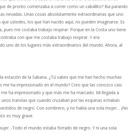
d y que de pronto comenzaba a correr como un caballito? Iba parando
apas nevadas. Unas cosas absolutamente extraordinarias que uno
sa que ustedes, los que han nacido aquí, no pueden imaginarse. Es
a, pues me costaba trabajo respirar. Porque en la Costa uno tiene
ontraba con que me costaba trabajo respirar. Y era
do uno de los lugares más extraordinarios del mundo. Ahora, al
 A la estación de la Sabana. ¿Tú sabes que me han hecho muchas
ás me ha impresionado en el mundo? Creo que las conozco casi
ás me ha impresionado y que más me ha marcado. Mi llegada a
con unos tranvías que cuando cruzaban por las esquinas echaban
vestidos de negro. Con sombrero, y no había una sola mujer… ¡No
esto es muy grave.
ujer. -Todo el mundo estaba forrado de negro. Y ni una sola