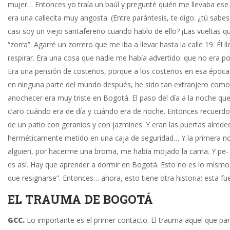
mujer… Entonces yo traía un baúl y pregunté quién me llevaba ese
era una callecita muy angosta. (Entre parántesis, te digo: ¿tú sa
casi soy un viejo santafereño cuando hablo de ello? ¡Las vueltas 
“zorra”. Agarré un zorrero que me iba a llevar hasta la calle 19. Él 
respirar. Era una cosa que nadie me había advertido: que no era po
Era una pensión de costeños, porque a los costeños en esa época 
en ninguna parte del mundo después, he sido tan extranjero como
anochecer era muy triste en Bogotá. El paso del día a la noche qu
claro cuándo era de día y cuándo era de noche. Entonces recuerd
de un patio con geranios y con jazmines. Y eran las puertas alrede
herméticamente metido en una caja de seguridad… Y la primera no
alguien, por hacerme una broma, me había mojado la cama. Y pe- g
es así. Hay que aprender a dormir en Bogotá. Esto no es lo mismo 
que resignarse”. Entonces… ahora, esto tiene otra historia: esta fu
EL TRAUMA DE BOGOTÁ
GCC.
Lo importante es el primer contacto. El trauma aquel que pa