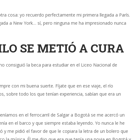
otra cosa: yo recuerdo perfectamente mi primera llegada a París.
egada a New York… sí, pero ninguna me ha impresionado nunca
ILO SE METIÓ A CURA
o consiguió la beca para estudiar en el Liceo Nacional de
pre con mi buena suerte. Fíjate que en ese viaje, el río
os, sobre todo los que tenían experiencia, sabían que era un
eníamos en el ferrocarril de Salgar a Bogotá se me acercó un
nía en el barco y que siempre estaba leyendo. Yo nunca le he
y me pidió el favor de que le copiara la letra de un bolero que
co la música. Él me dijo que era que tenía una novia en Bogotá y