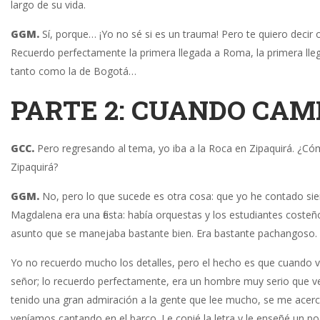
largo de su vida.
GGM.
Sí, porque… ¡Yo no sé si es un trauma! Pero te quiero decir 
Recuerdo perfectamente la primera llegada a Roma, la primera ll
tanto como la de Bogotá…
PARTE 2: CUANDO CAM
GCC.
Pero regresando al tema, yo iba a la Roca en Zipaquirá. ¿Cóm
Zipaquirá?
GGM.
No, pero lo que sucede es otra cosa: que yo he contado siem
Magdalena era una fiesta: había orquestas y los estudiantes costeñ
asunto que se manejaba bastante bien. Era bastante pachangoso.
Yo no recuerdo mucho los detalles, pero el hecho es que cuando v
señor; lo recuerdo perfectamente, era un hombre muy serio que ve
tenido una gran admiración a la gente que lee mucho, se me acercó 
veníamos cantando en el barco. Le copié la letra y le enseñé un po