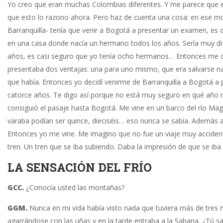
Yo creo que eran muchas Colombias diferentes. Y me parece que e
que esto lo razono ahora. Pero haz de cuenta una cosa: en ese mo
Barranquilla- tenía que venir a Bogotá a presentar un examen, es d
en una casa donde nacía un hermano todos los años. Sería muy difí
años, es casi seguro que yo tenía ocho hermanos… Entonces me di c
presentaba dos ventajas: una para uno mismo, que era salvarse na
que había. Entonces yo decidí venirme de Barranquilla a Bogotá a 
catorce años. Te digo así porque no está muy seguro en qué año 
consiguió el pasaje hasta Bogotá. Me vine en un barco del río Ma
varaba podían ser quince, dieciséis… eso nunca se sabía. Además a 
Entonces yo me vine. Me imagino que no fue un viaje muy accident
tren. Un tren que se iba subiendo. Daba la impresión de que se ib
LA SENSACIÓN DEL FRÍO
GCC.
¿Conocía usted las montañas?
GGM.
Nunca en mi vida había visto nada que tuviera más de tres m
agarrándose con las uñas y en la tarde entraba a la Sabana. ¿Tú s