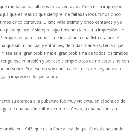
que me faltan los últimos cinco centavos. Y esa es la impresión
 ¡Es que es real! Es que siempre me faltaban los últimos cinco
ltimos cinco centavos. El cine valía treinta y cinco centavos y yo
enía un peso quince. Y siempre sigo teniendo la misma impresión… Y
iempre me parecía que si me invitaban a una fiesta era por el
na que sin mí no iba, y entonces, de todas maneras, tenían que
 Y ese es el gran problema; el gran problema de todos los tímidos
 tengo esa impresión y por eso siempre trato de no estar sino con
e no sobro. Por eso no voy nunca a cocteles, no voy nunca a
engo la impresión de que sobro.
te su entrada a la pubertad fue muy violenta, en el sentido de
legar de una nación cultural como la Costa, a una nación tan
Colombia en 1943, que es la época esa de que tú estás hablando.