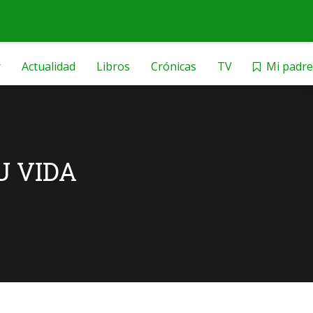
r
Actualidad
Libros
Crónicas
TV
Mi padre
U VIDA