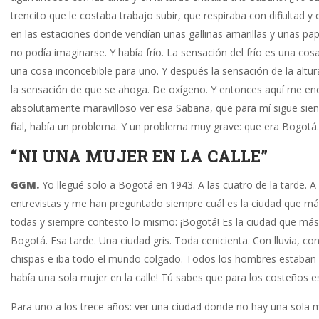
trencito que le costaba trabajo subir, que respiraba con dificulta
en las estaciones donde vendían unas gallinas amarillas y unas p
no podía imaginar se. Y había frío. La sensación del frío es una co
una cosa inconcebible para uno. Y después la sensación de la altur
la sensación de que se ahoga. De oxígeno. Y entonces aquí me enc
absolutamente maravilloso ver esa Sabana, que para mí sigue sien
final, había un problema. Y un problema muy grave: que era Bogotá.
“NI UNA MUJER EN LA CALLE”
GGM.
Yo llegué solo a Bogotá en 1943. A las cuatro de la tarde.
entrevistas y me han preguntado siempre cuál es la ciudad que m
todas y siempre contesto lo mismo: ¡Bogotá! Es la ciudad que m
Bogotá. Esa tarde. Una ciudad gris. Toda cenicienta. Con lluvia, 
chispas e iba todo el mundo colgado. Todos los hombres estaban 
había una sola mujer en la calle! Tú sabes que para los costeños 
Para uno a los trece años: ver una ciudad donde no hay una sola m