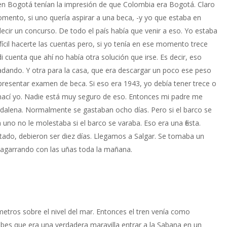
n Bogotá tenían la impresión de que Colombia era Bogotá. Claro
mento, si uno quería aspirar a una beca, -y yo que estaba en
ecir un concurso. De todo el país había que venir a eso. Yo estaba
cil hacerte las cuentas pero, si yo tenía en ese momento trece
uenta que ahí no había otra solución que irse. Es decir, eso
dando. Y otra para la casa, que era descargar un poco ese peso
presentar examen de beca. Si eso era 1943, yo debía tener trece o
nací yo. Nadie está muy seguro de eso. Entonces mi padre me
gdalena. Normalmente se gastaban ocho días. Pero si el barco se
uno no le molestaba si el barco se varaba. Eso era una fiesta.
ado, debieron ser diez días. Llegamos a Salgar. Se tomaba un
a agarrando con las uñas toda la mañana.
etros sobre el nivel del mar. Entonces el tren venía como
abes que era una verdadera maravilla entrar a la Sabana en un