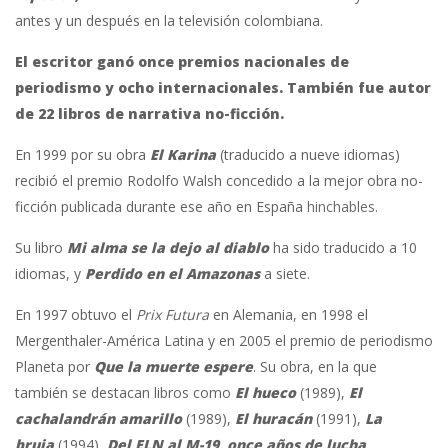
antes y un después en la televisión colombiana.
El escritor ganó once premios nacionales de
periodismo y ocho internacionales. También fue autor
de 22 libros de narrativa no-ficción.
En 1999 por su obra
El Karina
(traducido a nueve idiomas)
recibió el premio Rodolfo Walsh concedido a la mejor obra no-
ficción publicada durante ese año en España
hinchables
.
Su libro
Mi alma se la dejo al diablo
ha sido traducido a 10
idiomas, y
Perdido en el Amazonas
a siete.
En 1997 obtuvo el
Prix Futura
en Alemania, en 1998 el
Mergenthaler-América Latina y en 2005 el premio de periodismo
Planeta por
Que la muerte espere
. Su obra, en la que
también se destacan libros como
El hueco
(1989),
El
cachalandrán amarillo
(1989),
El huracán
(1991),
La
bruja
(1994),
Del ELN al M-19, once años de lucha